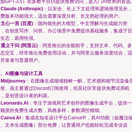
如GPT-3.5）在多数平台仍提供免费访问，是入门AI世界的首选
.
Claude (Anthropic)
：以安全、长上下文处理和逻辑推理见长
免费版本功能强大，适合需要深度分析、长文档处理的用户。
.
文心一言 (百度)
：国内领先的大模型，中文理解与生成能力突
出，在创意写作、问答、办公场景中免费提供基础服务，集成于
度生态，易用性强。
.
通义千问 (阿里云)
：阿里推出的全能助手，支持文本、代码、多
模态交互，经常推出免费使用活动，并与阿里云服务深度结合，
合开发者与普通用户。
、AI图像与设计工具
.
Midjourney
：在图像生成领域独树一帜，艺术感和细节渲染备
誉。虽主要通过Discord订阅使用，但其社区常提供免费试用机
会，是创意设计者的利器。
.
Leonardo.AI
：专注于游戏和艺术创作的图像生成平台，提供一
定额度的免费生成次数，风格多样，参数调控精细。
.
Canva AI
：集成在知名设计平台Canva中，其AI功能（如魔法
辑、文本生成图像）部分免费，让普通用户也能轻松完成专业设