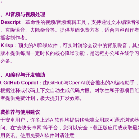
计。
、AI音频与视频处理
.
Descript
：革命性的视频/音频编辑工具，支持通过文本编辑音
频、克隆语音、去除杂音等。提供基础免费方案，适合内容创作
和播客制作者。
.
Krisp
：顶尖的AI降噪软件，可实时消除会议中的背景噪音，其
费版本提供每周一定时长的核心降噪功能，是远程办公和在线学
的必备。
、AI编程与开发辅助
0.
GitHub Copilot
：由GitHub与OpenAI联合推出的AI编程助手
能根据注释或代码上下文自动生成代码片段。对学生和开源项目
护者提供免费计划，极大提升开发效率。
免费推荐与使用建议
对于安卓用户，许多上述AI软件均提供移动端应用或可通过浏览器
访问。在“麦块安卓网”等平台，您可以安全下载正版应用或获取最
使用资讯。使用免费AI软件时请注意：