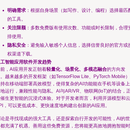
明确需求
：根据自身场景（如写作、设计、编程）选择最匹
的工具。
关注限额
：多数免费版有使用次数、功能或时长限制，合理
排使用。
隐私安全
：避免输入敏感个人信息，选择信誉良好的官方或
权渠道下载。
人工智能应用软件开发趋势
前，AI应用开发正朝着
轻量化、场景化、多模态融合
的方向发
。越来越多的开发框架（如TensorFlow Lite、PyTorch Mobile）
支持在移动端部署高效模型，使得复杂的AI功能能在手机等设备上
地运行，兼顾性能与隐私。AI与AR/VR、物联网(IoT)的结合，
在催生更智能的沉浸式体验。对于开发者而言，利用开源模型和
PI，可以更低成本、更快速度地构建出创新的AI应用。
无论是寻找现成的强大工具，还是探索自行开发的可能性，AI的世
界都充满了机遇。善用这些免费资源，您将能更高效地拥抱智能