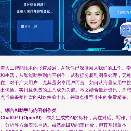
随着人工智能技术的飞速发展，AI软件已深度融入我们的工作、学
习和生活，从智能助手到内容创作，从数据分析到图像处理，无
不在。对于广大用户，尤其是安卓用户而言，如何从海量应用中
选出优质、实用且免费的工具成为关键。本文结合最新资讯，为
盘点当前备受推崇的AI软件前十名，并重点推荐其中的免费精品。
、综合AI助手与内容创作类
.
ChatGPT (OpenAI)
：作为生成式AI的标杆，其在对话、写作、
程、分析等方面表现卓越。虽然高级功能需付费，但其基础版本