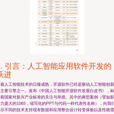
1. 引言：人工智能应用软件开发的
跃进
随着人工智能技术的日臻成熟，开源软件已经是驱动人工智能创
的主要引擎之一。发布《中国人工智能开源软件发展白皮书》，
志着国家对新兴产业标准的关注与举措。其中的典型案例（譬如
力庞大的1065，缩写化的PPT与代码一样代表性名称），向我
展示不同的技术支持现有数据和应用整合设计转变体验以及性能