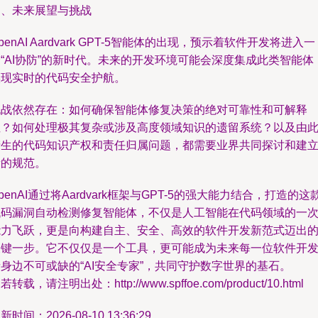
四、未来展望与挑战
penAI Aardvark GPT-5智能体的出现，预示着软件开发将进入一
“AI协防”的新时代。未来的开发环境可能会深度集成此类智能体
实现实时的代码安全护航。
挑战依然存在：如何确保智能体修复决策的绝对可靠性和可解释
性？如何处理极其复杂或涉及高度领域知识的遗留系统？以及由
产生的代码知识产权和责任归属问题，都需要业界共同探讨和建
新的规范。
penAI通过将Aardvark框架与GPT-5的强大能力结合，打造的这
代码漏洞自动检测修复智能体，不仅是人工智能在代码领域的一
能力飞跃，更是向构建自主、安全、高效的软件开发新范式迈出
关键一步。它不仅仅是一个工具，更可能成为未来每一位软件开
身边不可或缺的“AI安全专家”，共同守护数字世界的基石。
若转载，请注明出处：http://www.spffoe.com/product/10.html
新时间：2026-08-10 13:36:29