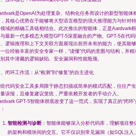
ardvark是OpenAI为处理复杂、结构化任务而设计的新型智能体
架，其核心优势在于能够将大型语言模型的强大推理能力与针对
领域的精确工具链相结合。此次推出的智能体，正是Aardvark
与最新一代多模态大模型GPT-5深度融合的产物。GPT-5在代码
解、逻辑推理和上下文关联方面展现出前所未有的能力，使其能
像一位经验丰富的安全专家一样，“读懂”代码的意图与结构，并精
识别其中潜藏的逻辑缺陷、安全漏洞和性能瓶颈。
、闭环工作流：从“检测”到“修复”的自主进化
传统代码安全工具多局限于静态扫描或简单的模式匹配，往往产
大量误报，且修复建议笼统，严重依赖开发者的手动介入。
ardvark GPT-5智能体彻底改变了这一范式，实现了真正的“闭环
理：
智能检测与诊断
：智能体能够深入分析代码库，理解项目整
的架构和模块间的交互。它不仅识别常见漏洞（如SQL注入