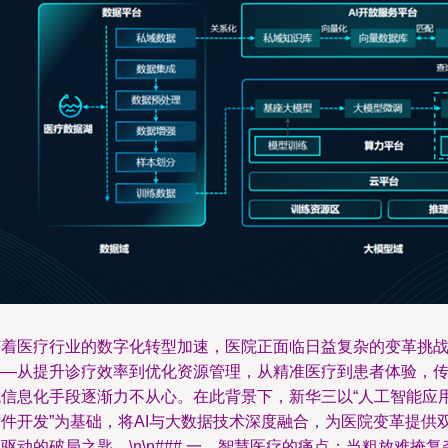
随着医疗行业的数字化转型加速，医院正面临日益复杂的变革挑
——从提升诊疗效率到优化资源管理，从精准医疗到患者体验，
统信息化手段逐渐力不从心。在此背景下，新华三以“人工智能应
软件开发”为基础，将AI与大数据技术深度融合，为医院变革提供
驱动的破局之匙。\n\n### 一、智慧医疗的痛点：当粗放难掩复