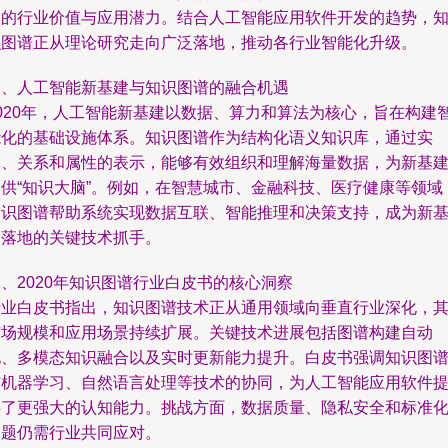
大的行业价值与应用潜力。结合人工智能应用软件开发的趋势，
识图谱正从理论研究走向广泛落地，推动各行业智能化升级。
一、人工智能新基建与知识图谱的融合机遇
2020年，人工智能新基建以数据、算力和算法为核心，旨在构建
能化的基础设施体系。知识图谱作为结构化语义知识库，通过实
体、关系和属性的表示，能够有效组织和理解海量数据，为新基
提供“知识大脑”。例如，在智慧城市、金融科技、医疗健康等领域
知识图谱帮助系统实现数据互联、智能推理和决策支持，成为新
建落地的关键技术抓手。
、2020年知识图谱行业白皮书的核心洞察
行业白皮书指出，知识图谱技术正从通用领域向垂直行业深化，
市场规模和应用场景持续扩展。关键技术进展包括图谱构建自动
化、多模态知识融合以及实时更新能力提升。白皮书强调知识图
与机器学习、自然语言处理等技术的协同，为人工智能应用软件
供了更强大的认知能力。挑战方面，数据质量、隐私安全和标准
问题仍需行业共同应对。